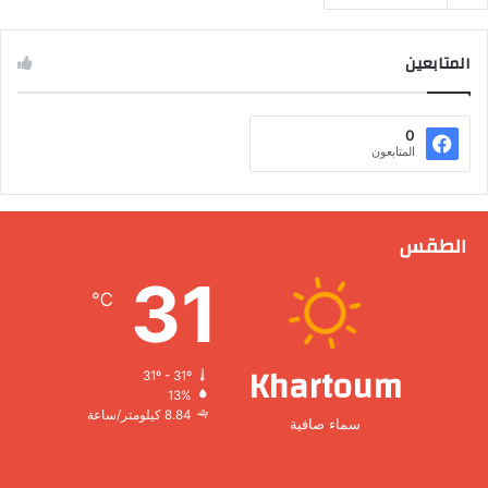
المتابعين
0
المتابعون
الطقس
31
℃
Khartoum
31º - 31º
13%
8.84 كيلومتر/ساعة
سماء صافية