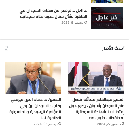
عاااجل … توضيح من سفارة السودان في
القاهرة بشأن مقال عذرية فتاة سودانية
ديسمبر 8, 2023
أحدث الأخبار
السفير عبدالقادر عبدالله قنصل
السفير/ د. عماد الدين ميرغني
عام السودان بأسوان ، يصرح حول
يكتب : السودان بين رحي
إمتحانات الشهادة السودانية
المؤامرة اليهودية والماسونية
لمحافظات جنوب مصر
العالمية ١-٢
ديسمبر 27, 2024
ديسمبر 27, 2024