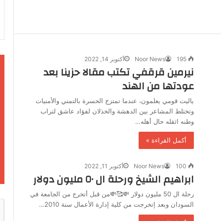
195
Noor News
أكتوبر 14, 2022
نيرمين قرقفي تكتب مقالا حزينا بعد
عودتها من الهند
ياليت قومي يعلمون، عندما تمتزج الحسرة بالتمني والأمنيات
وتختلط المشاعر بين الدهشة والخذلان لفؤاد عاشق لتراب
وطنه اثقله حال أهله…
أكمل القراءة »
100
Noor News
أكتوبر 11, 2022
ابراهيم الشيخ ورحلة ال ٥٠ مليون دولار
رحلة ال 50 مليون دولار 💸🥰💸من قبل أتخرج من الجامعة في
السودان وبعد إتخرجت من كلية إدارة الأعمال سنة 2010…