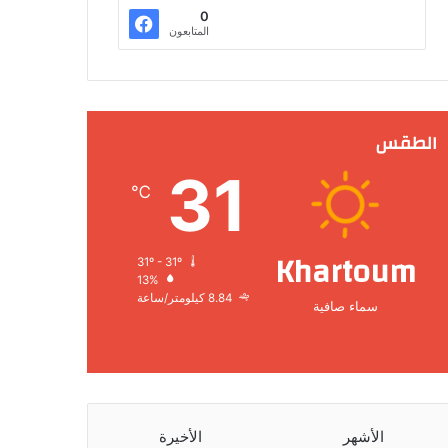
0
المتابعون
الطقس
31
℃
Khartoum
31º - 31º
13%
8.84 كيلومتر/ساعة
سماء صافية
الأشهر
الأخيرة