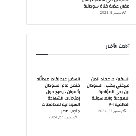
السودان في القاهرة بشأن
مقال عذرية فتاة سودانية
ديسمبر 8, 2023
أحدث الأخبار
السفير/ د. عماد الدين
السفير عبدالقادر عبدالله
ميرغني يكتب : السودان
قنصل عام السودان
بين رحي المؤامرة
بأسوان ، يصرح حول
اليهودية والماسونية
إمتحانات الشهادة
العالمية ١-٢
السودانية لمحافظات
جنوب مصر
ديسمبر 27, 2024
ديسمبر 27, 2024