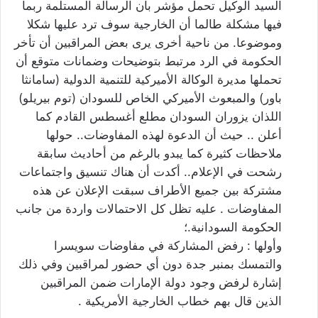
السيد الوكيل تحمل مؤشر بأن الرسالة المستلمة ربما
فيها مشكلة طالما أن الخارجية سوف ترد عليها شكلا
وموضوعا. من ناحية أخرى يرى بعض المراقبين أن تأخر
الحكومة في الرد مرتبط بتوضيحات وضمانات متوقع أن
تحملها مديرة الوكالة الأميركية للتنمية الدولية (سامانثا
باور) والمبعوث الأميركي الخاص للسودان (توم بيريلو)
اللذان يزوران السودان مطلع أغسطس القادم كما
أعلن .. حيث أن الدعوة لهذه المفاوضات.. حولها
ملاحظات كثيرة كما يبدو بالرغم من أحاديث سابقة
رشحت في الإعلام.. أكدت أن هناك تنسيق واجتماعات
مشتركة بين جميع الأطراف سبقت الإعلان عن هذه
المفاوضات . عليه تظل كل الاحتمالات واردة من جانب
الحكومة السودانية.؛
وأولها : رفض المشاركة في مفاوضات سويسرا
والتمسك بمنبر جدة دون أي حضور لمراقبين وفي ذلك
إشارة لرفض وجود دولة الإمارات ضمن المراقبين
الذين قال بهم خطاب الخارجية الأمريكية .