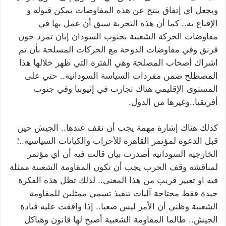
ويجعل اي إتفاق ينتج عن هذه المفاوضات يمكن قبوله و
الإقناع به.. كما أن هذه التجربة سبق أن عمل بها في
مفاوضات الحركة الشعبية بجنوب السودان إبان تمرد جون
قرنق وفي مفاوضات الدوحة مع الحركات المسلحة بأن تم
اشراك أصحاب المصلحة وهي الفترة التي ظهر خلالها هذا
المصطلح ضمن مفردات السياسة السودانية.. حتي على
المستوى الإقليمي هناك تجارب في إثيوبيا وفي جنوب
أفريقيا..وغيرها من الدول.
كذلك هناك إشارة مهمة يجب أن نقف عندها.. الجيش حين
قبل الدعوة لمؤتمر القاهرة للأحزاب والكيانات السياسية..؛
الخارجية السودانية أصدرت بيان قالت فيه أن اي مؤتمر
لمناقشة وقف الحرب يجب أن تكون المقاومة الشعبية ممثلة
فيه او تعبير قريب من هذا المعنى.. لذلك تظل هذه الفكرة
جيدة فقط محتاجة آليات تنفيذ تسمي ممثلين للمقاومة
الشعبية وظني أن الأمر ليس صعبا.. إذا وافقت عليه قيادة
الجيش.. طالما المقاومة الشعبية أصبح لها قانون وهياكل