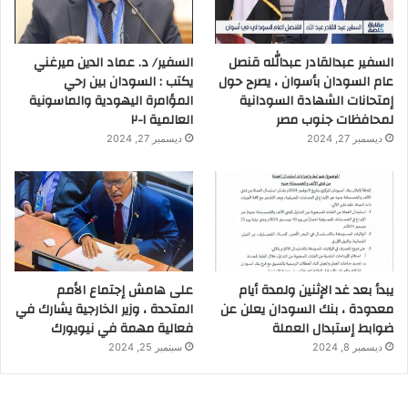
السفير عبدالقادر عبدالله قنصل
السفير/ د. عماد الدين ميرغني
عام السودان بأسوان ، يصرح حول
يكتب : السودان بين رحي
إمتحانات الشهادة السودانية
المؤامرة اليهودية والماسونية
لمحافظات جنوب مصر
العالمية ١-٢
ديسمبر 27, 2024
ديسمبر 27, 2024
يبدأ بعد غد الإثنين ولمدة أيام
على هامش إجتماع الأمم
معدودة ، بنك السودان يعلن عن
المتحدة ، وزير الخارجية يشارك في
ضوابط إستبدال العملة
فعالية مهمة في نيويورك
ديسمبر 8, 2024
سبتمبر 25, 2024