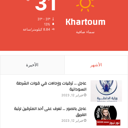
31
Khartoum
31º - 31º
13%
8.84 كيلومتر/ساعة
سماء صافية
الأشهر
الأخيرة
عاجل … ترقيات وإحالات في قوات الشرطة
السودانية
فبراير 12, 2023
عاجل بالصور … تعرف على أحد المترقين لرتبة
الفريق
فبراير 12, 2023