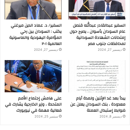
السفير عبدالقادر عبدالله قنصل
السفير/ د. عماد الدين ميرغني
عام السودان بأسوان ، يصرح حول
يكتب : السودان بين رحي
إمتحانات الشهادة السودانية
المؤامرة اليهودية والماسونية
لمحافظات جنوب مصر
العالمية ١-٢
ديسمبر 27, 2024
ديسمبر 27, 2024
يبدأ بعد غد الإثنين ولمدة أيام
على هامش إجتماع الأمم
معدودة ، بنك السودان يعلن عن
المتحدة ، وزير الخارجية يشارك في
ضوابط إستبدال العملة
فعالية مهمة في نيويورك
ديسمبر 8, 2024
سبتمبر 25, 2024