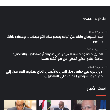
الأكثر مشاهدة
مايو 22, 2024
بنك السودان يكشر عن أنيابه ويصدر هذه التوجيهات … وعملاء بنكك
يترقبون…
مارس 3, 2023
الفريق محمود قسم السيد ينعي صديقه أبوساطور ، والصحفية
هادية صلاح مدني تحكي عن مواقفه معها
مايو 15, 2024
لأول مره في حياته ، رجل المال والأعمال الحاج معاوية البرير يصل إلى
مدينة بورتسودان ( تعرف على التفاصيل )
احدث الأحبار