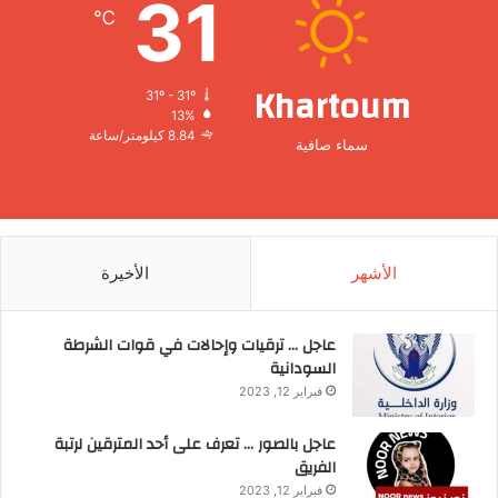
31
℃
Khartoum
31º - 31º
13%
8.84 كيلومتر/ساعة
سماء صافية
الأشهر
الأخيرة
عاجل … ترقيات وإحالات في قوات الشرطة
السودانية
فبراير 12, 2023
عاجل بالصور … تعرف على أحد المترقين لرتبة
الفريق
فبراير 12, 2023