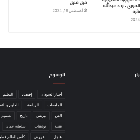
التربوية التعليمية
قبل قليل
لحوري ، و د عبدالله
ثره
أغسطس 16, 2024
ار
الوسوم
أخبار السودان
إقتصاد
التعليم
الجامعات
الرياضة
العلوم و التق
الفن
بيزنس
تاريخ
تصميم و
تقنية
توثيقات
سلطنة عمان
عاجل
عروض
كأس العالم قطر