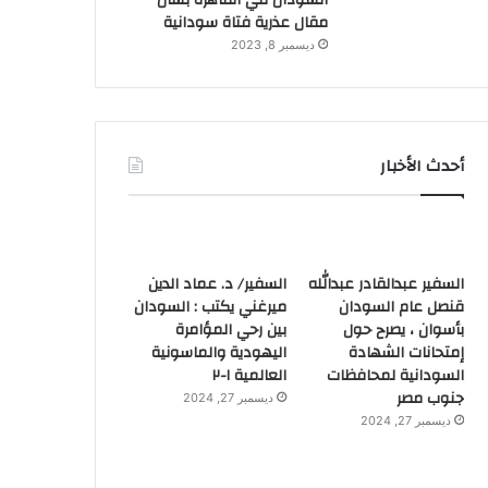
السودان في القاهرة بشأن
مقال عذرية فتاة سودانية
ديسمبر 8, 2023
أحدث الأخبار
السفير عبدالقادر عبدالله
السفير/ د. عماد الدين
قنصل عام السودان
ميرغني يكتب : السودان
بأسوان ، يصرح حول
بين رحي المؤامرة
إمتحانات الشهادة
اليهودية والماسونية
السودانية لمحافظات
العالمية ١-٢
جنوب مصر
ديسمبر 27, 2024
ديسمبر 27, 2024