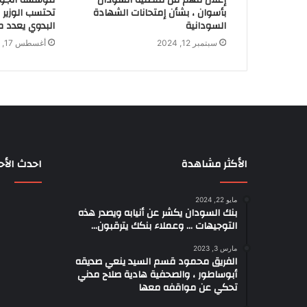
إعلان مهم من قنصلية السودان
مؤسسة الجودة 
بأسوان ، بشأن إمتحانات الشهادة
تحتسب الوزير ا
السودانية
البدوي يعدد مآ
سبتمبر 12, 2024
أغسطس 17, 2024
الأكثر مشاهدة
احدث الأحب
مايو 22, 2024
بنك السودان يكشر عن أنيابه ويصدر هذه
التوجيهات … وعملاء بنكك يترقبون…
مارس 3, 2023
الفريق محمود قسم السيد ينعي صديقه
أبوساطور ، والصحفية هادية صلاح مدني
تحكي عن مواقفه معها