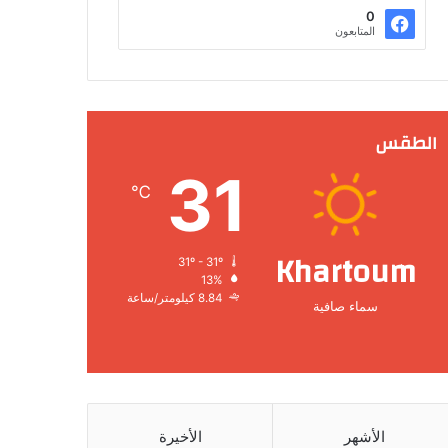
0
المتابعون
الطقس
31
℃
Khartoum
31º - 31º
13%
8.84 كيلومتر/ساعة
سماء صافية
الأشهر
الأخيرة