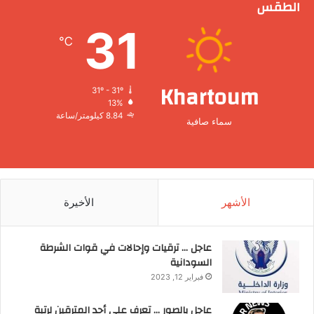
الطقس
31
℃
Khartoum
31º - 31º
13%
8.84 كيلومتر/ساعة
سماء صافية
الأشهر
الأخيرة
عاجل … ترقيات وإحالات في قوات الشرطة
السودانية
فبراير 12, 2023
عاجل بالصور … تعرف على أحد المترقين لرتبة