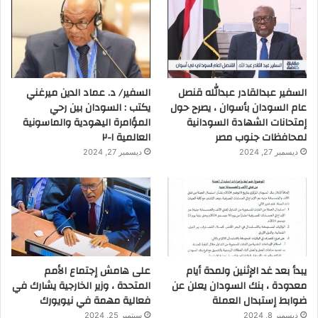
السفير عبدالقادر عبدالله قنصل
السفير/ د. عماد الدين ميرغني
عام السودان بأسوان ، يصرح حول
يكتب : السودان بين رحي
إمتحانات الشهادة السودانية
المؤامرة اليهودية والماسونية
لمحافظات جنوب مصر
العالمية ١-٢
ديسمبر 27, 2024
ديسمبر 27, 2024
يبدأ بعد غد الإثنين ولمدة أيام
على هامش إجتماع الأمم
معدودة ، بنك السودان يعلن عن
المتحدة ، وزير الخارجية يشارك في
ضوابط إستبدال العملة
فعالية مهمة في نيويورك
ديسمبر 8, 2024
سبتمبر 25, 2024