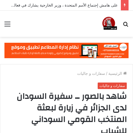
على هامش إجتماع الأمم المتحدة ، وزير الخارجية يشارك في فعالية مهمة في نيويورك
بحث
الق
عن
الرئيسية
/
سفارات و جاليات
سفارات و جاليات
شاهد بالصور … سفيرة السودان
لدى الجزائر في زيارة لبعثة
المنتخب القومي السوداني
للشباب