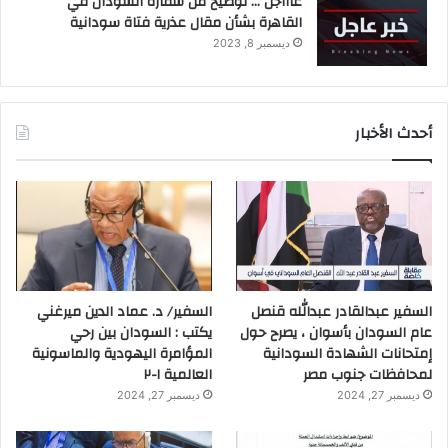
عاااجل … توضيح من سفارة السودان في
القاهرة بشأن مقال عذرية فتاة سودانية
ديسمبر 8, 2023
أحدث الأخبار
السفير عبدالقادر عبدالله قنصل
السفير/ د. عماد الدين ميرغني
عام السودان بأسوان ، يصرح حول
يكتب : السودان بين رحي
إمتحانات الشهادة السودانية
المؤامرة اليهودية والماسونية
لمحافظات جنوب مصر
العالمية ١-٢
ديسمبر 27, 2024
ديسمبر 27, 2024