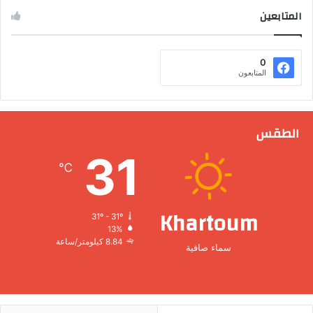
المتابعين
0
المتابعون
الطقس
31
℃
Khartoum
31º - 31º
13%
8.84 كيلومتر/ساعة
سماء صافية