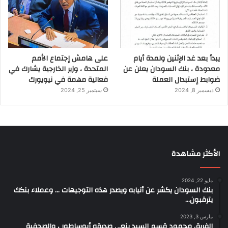
يبدأ بعد غد الإثنين ولمدة أيام
على هامش إجتماع الأمم
معدودة ، بنك السودان يعلن عن
المتحدة ، وزير الخارجية يشارك في
ضوابط إستبدال العملة
فعالية مهمة في نيويورك
ديسمبر 8, 2024
سبتمبر 25, 2024
الأكثر مشاهدة
مايو 22, 2024
بنك السودان يكشر عن أنيابه ويصدر هذه التوجيهات … وعملاء بنكك
يترقبون…
مارس 3, 2023
الفريق محمود قسم السيد ينعي صديقه أبوساطور ، والصحفية