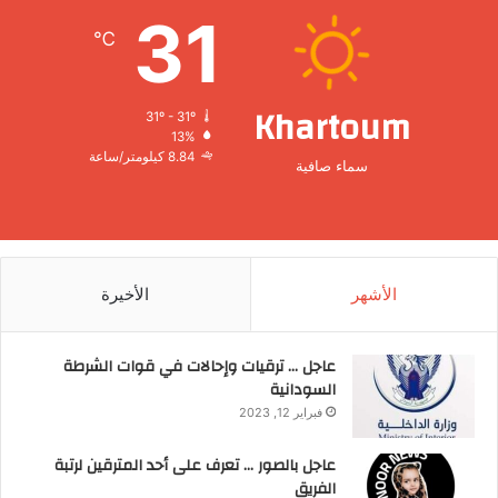
31
℃
Khartoum
31º - 31º
13%
8.84 كيلومتر/ساعة
سماء صافية
الأشهر
الأخيرة
عاجل … ترقيات وإحالات في قوات الشرطة
السودانية
فبراير 12, 2023
عاجل بالصور … تعرف على أحد المترقين لرتبة
الفريق