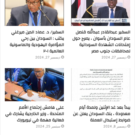
السفير عبدالقادر عبدالله قنصل
السفير/ د. عماد الدين ميرغني
عام السودان بأسوان ، يصرح حول
يكتب : السودان بين رحي
إمتحانات الشهادة السودانية
المؤامرة اليهودية والماسونية
لمحافظات جنوب مصر
العالمية ١-٢
ديسمبر 27, 2024
ديسمبر 27, 2024
يبدأ بعد غد الإثنين ولمدة أيام
على هامش إجتماع الأمم
معدودة ، بنك السودان يعلن عن
المتحدة ، وزير الخارجية يشارك في
ضوابط إستبدال العملة
فعالية مهمة في نيويورك
ديسمبر 8, 2024
سبتمبر 25, 2024