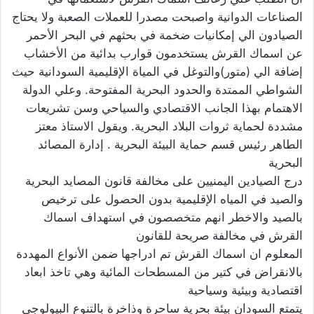
الصناعات الدوانية واصبحت مصدرا للعملات الصعبة ولا يحتاج
الصيادون الي إمكانيات ضخمة في بحثهم في البحر الأحمر
عن اسماك القرش يستخدمون قوارب بدائية من الأخشاب
إضافة الي (متور)والتوغل في المياة الإقليمية السودانية حيث
الشواطي الممتدة والحدود البحرية المفتوحة. وعلي الدولة
الاهتمام بهذا الجانب الاقتصادي والسياحي وسن تشريعات
مشددة لحماية ثروات البلاد البحرية. ويقول الاستاذ معتز
الطاهر رئيس قسم حماية البيئة البحرية . إدارة المصائد
البحرية
درج الصيادين اليمنيين على مخالفة قانون المصايد البحرية
والصيد في المياه الإقليمية بدون الحصول على ترخيص
بالصيد والاخطر انهم متخصصون في استهداف اسماك
القرش في مخالفة صريحة للقانون
المعلوم ان اسماك القرش تم ادراجها ضمن الأنواع المهددة
بالانقراض في كتير من المسطحات المائية وهي تاخذ ابعاد
اقتصادية وبيئية وسياحية
يتمتع السودان بيئة بحرية ساحرة وذاخرة بالتنوع البيولوجي