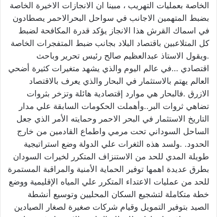
الخاصة بعمليات التهريب ، مبينا ان الانجازات الاخيرة الخاصة
بضبط المتهمين الاجانب في سواحل البحرالاحمر يصطادون
في اسماك القرش هذا الانجاز يؤكد قدرة المكافحة لضبط
كل المتلاعبين باقتصاد البلاد بجانب ضبط المتفجرات الخاصة
.ويقول الاستاذ عبدالعظيم صالح رئيس تحرير وباحث
اقتصادي …في عالم اليوم والذي يشهد متغيرات كثيرة أضحي
العالم يهتم بالاستثمار في البحار والذي يعرف بالاقتصاد
الازرق .فالبحار هي موارد إقتصادية هائلة وتزخر بثروات
تضاهي ثروات البر..وأهملت الحكومات السابقة علي مدار
التاريخ الاستثمار في البحر الاحمر وحمايته الأمر الذي جعل
الساحل السوداني تحت مرمي واطماع القادمين من خارج
الحدود. .ولسد هذه الثغرات علي الدولة وضع استراتيجية
طويلة المدي للحد من الاستنزاف المتكرر لخيرات السودان
بطرق عديدة اهمها توفير الحماية الأمنية والمراقبة المستمرة
للحد من عمليات الاعتداء المتكرر علي المياه الإقليمية ووضع
خطة متكاملة لتشجيع السكان المحليين وتوسيع أنشطة
الصيد بتوفير التمويل وقيام شركات صغيرة لصغار الصيادين