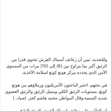
وللتحديد، تبين أن زعانف أسماك القرش تحتوي قدرا من
الزئبق أكبر بما يتراوح بين (6) إلى (10) مرات من المستوى
الآمن الذي يحدده مركز هونغ كونغ لسلامة الأغذية.
في بحثهم، اختبر الباحثون الأمريكيون وزملاؤهم من هونغ
كونغ، مستويات الزئبق الكلي وميثيل الزئبق والزئبق العضوي
شديد السمية.وقال المواطن محمد هاشم كجر. (صياد. )
ان الطلب علي زعانف اسماك القرش لاستعمالها في