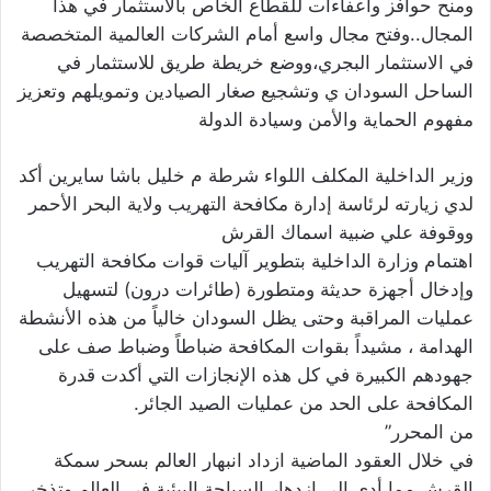
ومنح حوافز واعفاءات للقطاع الخاص بالاستثمار في هذا
المجال..وفتح مجال واسع أمام الشركات العالمية المتخصصة
في الاستثمار البجري،ووضع خريطة طريق للاستثمار في
الساحل السودان ي وتشجيع صغار الصيادين وتمويلهم وتعزيز
مفهوم الحماية والأمن وسيادة الدولة
وزير الداخلية المكلف اللواء شرطة م خليل باشا سايرين أكد
لدي زيارته لرئاسة إدارة مكافحة التهريب ولاية البحر الأحمر
ووقوفة علي ضبية اسماك القرش
اهتمام وزارة الداخلية بتطوير آليات قوات مكافحة التهريب
وإدخال أجهزة حديثة ومتطورة (طائرات درون) لتسهيل
عمليات المراقبة وحتى يظل السودان خالياً من هذه الأنشطة
الهدامة ، مشيداً بقوات المكافحة ضباطاً وضباط صف على
جهودهم الكبيرة في كل هذه الإنجازات التي أكدت قدرة
المكافحة على الحد من عمليات الصيد الجائر.
من المحرر”
في خلال العقود الماضية ازداد انبهار العالم بسحر سمكة
القرش مما أدى إلى ازدهار السياحة البيئية في العالم وتذخر