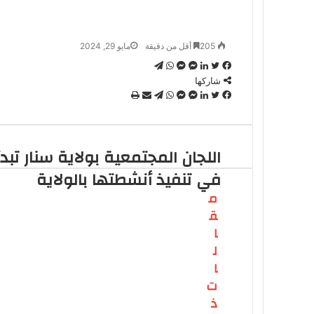
205
أقل من دقيقة
مايو 29, 2024
تويتر
فيسبوك
لينكدإن
ماسنجر
ماسنجر
واتساب
تيلقرام
شاركها
تويتر
فيسبوك
لينكدإن
ماسنجر
ماسنجر
واتساب
تيلقرام
مشاركة
طباعة
عبر
البريد
اللجان المجتمعية بولاية سنار تبدأ
في تنفيذ أنشطتها بالولاية
م
ق
ا
ل
ا
ت
ذ