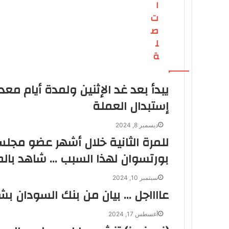
ا
ت
ص
ل
ة
يبدأ بعد غد الإثنين ولمدة أيام م
إستبدال العملة
ديسمبر 8, 2024
للمرة الثانية خلال أشهر عضو مجلس 
بورتسوان لهذا السبب … شاهد بالص
سبتمبر 10, 2024
عااااجل … بيان من بنك السودان بشأ
أغسطس 17, 2024