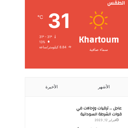
الطقس
31
℃
Khartoum
31º - 31º
13%
8.84 كيلومتر/ساعة
سماء صافية
الأشهر
الأخيرة
عاجل … ترقيات وإحالات في
قوات الشرطة السودانية
فبراير 12, 2023