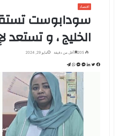
اقتصاد
سودابوست تستقبل
الخليج ، و تستعد 
205
أقل من دقيقة
مايو 29, 2024
تويتر
فيسبوك
لينكدإن
ماسنجر
ماسنجر
واتساب
تيلقرام