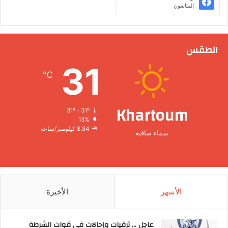
المتابعون
الطقس
31
℃
Khartoum
31º - 31º
13%
8.84 كيلومتر/ساعة
سماء صافية
الأشهر
الأخيرة
عاجل … ترقيات وإحالات في قوات الشرطة