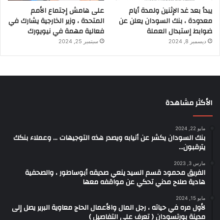
يبدأ بعد غد الإثنين ولمدة أيام
على هامش إجتماع الأمم
معدودة ، بنك السودان يعلن عن
المتحدة ، وزير الخارجية يشارك في
ضوابط إستبدال العملة
فعالية مهمة في نيويورك
ديسمبر 8, 2024
سبتمبر 25, 2024
الأكثر مشاهدة
مايو 22, 2024
بنك السودان يكشر عن أنيابه ويصدر هذه التوجيهات … وعملاء بنكك
يترقبون…
مارس 3, 2023
الفريق محمود قسم السيد ينعي صديقه أبوساطور ، والصحفية
هادية صلاح مدني تحكي عن مواقفه معها
مايو 15, 2024
لأول مره في حياته ، رجل المال والأعمال الحاج معاوية البرير يصل إلى
مدينة بورتسودان ( تعرف على التفاصيل )