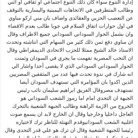
إدارة التنوع سواء كان ذلك التنوع اجتماعي او ثقافي او اثني
وطالب المتطرفين في الاتجاهات اليمينية واليسارية بالتوقف
عن التعصب الحزبي والعقائدى واضاف بان مني اركو مناوي
في اول حوارات اتفاق السلام في جوبا طالب بعدم الاقصاء
وان بشمل الحوار السوداني السوداني جميع الاطراف وقال
ان مناوي دفع ثمن ذلك كثير من السهام التي انتاشته وتحدث
الاستاذ خالد الشيخ ممثلا للحزب الاتحادى الديمقراطي وقال
ان النخب المصرية تفهمت ما يجري في السودان وثمنت
الحوار السوداني السوداني الذي لا يقصى أحدا واشار الي
انه شارك في ندوة تحدث فيها عدد من المثقفين المصريين
الذين اكدوا بان المؤامرة التي تستهدف السودان أيضا
تستهدف مصروقال الفريق ابراهيم سليمان نائب رئيس
الجبهة ان التحدي امام اما رموز الشعب السوداني هو
الخروج من الازمة الراهنة وطالب الجبهة الشعبية بالتحرك
العاجل داخليا وخارجيا وقال ان الخارج لابد ان يسمع صوت
اغلبية الشعب السودانيوقدم التهنئة للناظر ترك لاختياره
رئيسا للجبهة الشعبية وقال ان ترك هو علي قدر التحدى وقال