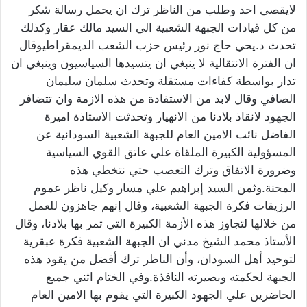
لايقصى احد وطلب من الناظر ترك ان يحمل رسالة شكر
من كل قيادات الجبهة الشعبية الي السيد مالك عقار وكذلك
تحدث د.يحي حاج نور رئيس حزب الشعب الديمقراطيوقال
ان الفترة الانتقالية لا ينبغي ان يتسيدها السياسيون وينبغي ان
تدار بواسطة كفاءات مستقلة وتحدث سلمان سليمان
الصافي وقال لابد من الاستفادة من هذه الازمة وان تتضافر
الجهود لانقاذ بلادنا من الانهيار وتحدثت الاستاذة اميرة
الفاضل نائب الامين العام للجبهة الشعبية السودانية عن
المسؤولية الكبيرة الملقاة علي عاتق القوي السياسية
وضرورة الاتفاق وترك التعصب حتي نتخطي هذه
المحنة.وثمن السيد إبراهيم علي مسار وكيل ناظر عموم
الرزيقات فكرة الجبهة الشعبية، وقال إنهم جاهزون للعمل
من خلالها لتجاوز هذه الأزمة الكبيرة التي تمر بها بلادنا، وقال
الأستاذ محمد الشيخ مدني ان الجبهة الشعبية فكرة عبقرية
لتوحيد أهل السودان، وأن الناظر ترك أفضل من يقود هذه
الجبهة لحكمته وبصيرته النافذة.وفي الختام اثني جميع
الحاضرين علي الجهود الكبيرة التي يقوم بها الامين العام