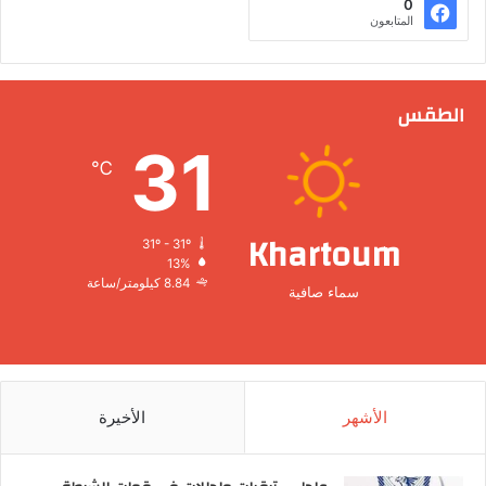
0
المتابعون
الطقس
31
℃
Khartoum
31º - 31º
13%
8.84 كيلومتر/ساعة
سماء صافية
الأشهر
الأخيرة