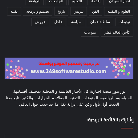
أخبار السودان
إقتصاد
التعليم
الجامعات
الرياضة
العلوم و التقنية
الفن
بيزنس
تاريخ
تصميم و برمجة
تقنية
توثيقات
سلطنة عمان
سياسة
عاجل
عروض
كأس العالم قطر
منوعات
نور نيوز منصة اخبارية كل الأخبار العالمية و المحلية بمختلف أقسامها,
السياسية، الرياضية، المنوعات، التقنية، المقالات، الحوارات، والكثير. تابع معنا
الحدث أول بأول وكن على دراية بكل ما جد جديد حول العالم.
إشترك بالقائمة البريدية:
أدخل