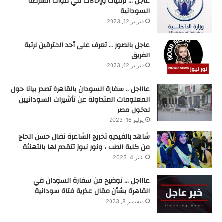
عاجل … ترقيات وإحالات في قوات الشرطة
السودانية
فبراير 12, 2023
عاجل بالصور … تعرف على أحد المترقين لرتبة
الفريق
فبراير 12, 2023
عاااجل .. سفارة السودان بالقاهرة تصدر بيانا حول
المعلومات المتداولة عن تأشيرات السودانيين
لدخول مصر
يوليو 16, 2023
شاهد بالفيديو تخريج الشاعرة نضال حسن الحاج
من كلية الطب ، ونور نيوز تتقدم لها بالتهنئة
يناير 4, 2023
عاااجل … توضيح من سفارة السودان في
القاهرة بشأن مقال عذرية فتاة سودانية
ديسمبر 8, 2023