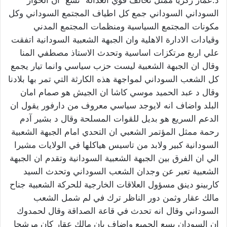
د.عمار زكريا ممثل تحالف قوي العدالة “تسع” ان الحوار
السوداني السوداني جمع كل اطياف المجتمع السوداني وكل
مكونات المجتمع السياسية ومنظمات المجتمع المدني
وقيادات الادارة الاهلية وان الجبهة الشعبية السودانية اتفقت
علي اربع مرتكزات اساسية وتحدث الاستاذ مصطفي المنا
وقال ان الجبهة الشعبية ليست حزب سياسي وانما تيار يجمع
كل الشعب السوداني لمواجهة هذه الكارثة التي تمر بها بلادنا
وقال د عبد الحميد موسي كاشا ان الجيش هو صمام امان
البلد واضاف انه لايوجد سياسي معروف من دارفور يقول ان
الدعم السريع هو بديل للقوات المسلحة وقال د بشير آدم
رحمة ممثل المؤتمر الشعبي ان التحدي امام الجبهة الشعبية
السودانية كبير ولابد من تاسيس هياكلها في الولايات مشيرا
الي ان الفرق بين الجبهة الشعبية السودانية وتقدم ان الجبهة
الشعبية تعبر عن وجدان الشعب السوداني وتحدث السيد
كاربينو دينق مسؤول العلاقات الخارجية للحركة الشعبية جناح
مالك عقار وثمن دور الناظر ترك في لم شمل الشعب
السوداني وقال انه تحدث في قاعة الصداقة وقال لحمدوك
ان السودان يسع الجميع واضاف بان مالك عقار كان مرشحا