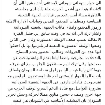
الي حوار سوداني سوداني لايستثني أحد مشيرا الي أن
الاقصاء هو الذي أشعل الحرب، جاء ذلك لدي مخاطبته
بالقاهرة مساء أمس عدد من قيادات الجبهة الشعبية
السياسية ومنظمات المجتمع المدني وقيادات الادارة الاهلية
ورموز المجتمع وامناء امانات الجبهة الشعبية السودانية
واشار ترك الي انه نبه في وقت سابق الي فشل الفترة
الانتقالية بسبب ضعف الوثيقة الدستورية وقال حتي الذين
وضعوا الوثيقة الدستورية المعيبة لم يلتزموا بها بل احدثوا
فيها عدد من الخروقات وطالب الحضور بعدم السماح
بالتدخلات الخارجية واصفا اياها بعدم النزاهة وتبحث عن
مصالحها وقال ترك انهم مستعدون للجلوس مع اي طرف
مهما كان راينا فيه سالبا من اجل مصلحة السودان واضاف
بانه طالما الحوار لايستثني احد فاننا مستعدون للجلوس مع
تقدم،وحث قيادات دارفور في الجبهة الشعبية السودانية
بضرورة التواصل مع قيادة الدعم السريع لوقف الحرب من
جهة اخري وصف د حسين مناوي ممثلا لحركة وجيش تحرير
السودان بان المشكلة الأساسية في السودان هي كيفية