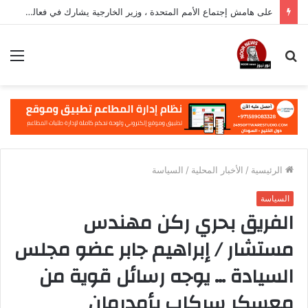
على هامش إجتماع الأمم المتحدة ، وزير الخارجية يشارك في فعالية مهمة في نيويورك
بحث
الق
عن
الرئيسية
/
الأخبار المحلية
/
السياسة
السياسة
الفريق بحري ركن مهندس
مستشار / إبراهيم جابر عضو مجلس
السيادة … يوجه رسائل قوية من
معسكر سركاب بأمدرمان