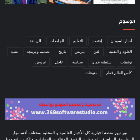
الوسوم
أخبار السودان
إقتصاد
التعليم
الجامعات
الرياضة
العلوم و التقنية
الفن
بيزنس
تاريخ
تصميم و برمجة
تقنية
توثيقات
سلطنة عمان
سياسة
عاجل
عروض
كأس العالم قطر
منوعات
نور نيوز منصة اخبارية كل الأخبار العالمية و المحلية بمختلف أقسامها,
السياسية، الرياضية، المنوعات، التقنية، المقالات، الحوارات، والكثير. تابع معنا