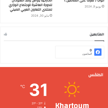
أبوجا ( تعرف على التفاصيل )
الخارجية يترأس وفد السودان
للدورة العاشرة للإجتماع الوزاري
يونيو 9, 2024
لمنتدى التعاون العربي الصيني
مايو 30, 2024
المتابعين
0
المتابعون
الطقس
31
℃
Khartoum
31º - 31º
13%