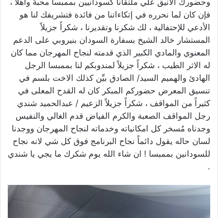
وحضورك الأنيق علي ملتقانا كسودانيين بممبسا محبةً وأهلاً ،
فإن كان لما نحرره في إتكاءاتنا من فائدة فتشريفك لنا هو
الأدعي للإحتفالية ، لك شكرنا وتقديرنا ، شكراً جزيلاً
المستشار خالد الشيخ بسفارة السودان بنيروبي على الدعم
المعنوي والمادي الكبير الذي قدمته لنجاح المهرجان مما كان
له الاثر الطيب ، شكراً جزيلاً لمندوبكم لنا بممبسا الرجل
الهادئ والهميم السيد/ الصادق بيِّن كذلك الاخت بلسم في
تنسيق المعرض حضوركم المبكر كان له القدح المعلى في
كثيراً من المواقف ، شكراً جزيلاً الزعيم / عبدالحميد شندي
رجل المواقف الصعبة والكرم الفياض قدم الغالي والنفيس
وجدناه مُسخر كل امكانياته وخدماته لنجاح المهرجان ووجدنا
لسان حاله يقول دائماً نجاح البرنامج فوق كل شي لانه نجاح
للسودانين بممبسا ! ان شاء الله يوم شكرك ما يجي يا شندي
.