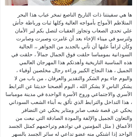
ها هي سفينتنا ذات التاريخ الناصع تمخر عباب هذا البحر
المتلاطم الأمواج بأمواجه العالية وكلها ثبات ورباطة جأش
علي تحدي الصعاب وتجاوز العقبات لتصل بكم لبر الأمان
ولترسو في ميناء الإخاء بعد أن غامرت وصبرت وصابرت
وكأن لزاماً عليها أن تأتي بالجديد من الجواهر ،، الجالية
السودانية بمومباسا حلقت فوق الجمال جمالاً ، حلقت في
هذه المناسبة التاريخية وأهدتكم هذا المهرجان العالمي
الجميل ، هذا النجاح الكبير وراءه رجال مخلصين أوفياء ،
واليوم جاء يوم الشكر والتقدير والعرفان ، من باب من لا
يشكر الناس لا يشكر الله ، اليوم أفصحنا حديثنا عن الترابط
الأسري والاجتماعي وروح الأسرة الواحدة في مدينة مومباسا
، هذا التداخل والترابط الذي تألق به أبناء الشعب السوداني
يحكي عن قصة شعب صابر ومثابر يحكي عن التضافر
والتعاون الجميل والإلفة والمودة الصادقة التي نبعت من
الأعماق ( مثل المؤمنين في توادهم وتراحمهم كمثل الجسد
الواحد إذا اشتكي منه عضو تداعي له سائر الجسد بالسهر