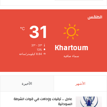
الطقس
31
℃
Khartoum
31º - 31º
13%
8.84 كيلومتر/ساعة
سماء صافية
الأشهر
الأخيرة
عاجل … ترقيات وإحالات في قوات الشرطة
السودانية