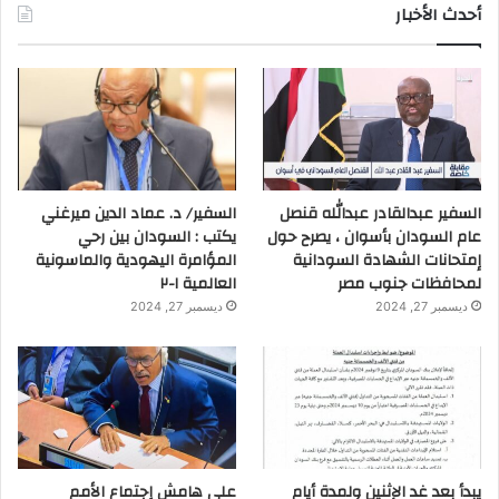
أحدث الأخبار
السفير عبدالقادر عبدالله قنصل
السفير/ د. عماد الدين ميرغني
عام السودان بأسوان ، يصرح حول
يكتب : السودان بين رحي
إمتحانات الشهادة السودانية
المؤامرة اليهودية والماسونية
لمحافظات جنوب مصر
العالمية ١-٢
ديسمبر 27, 2024
ديسمبر 27, 2024
يبدأ بعد غد الإثنين ولمدة أيام
على هامش إجتماع الأمم