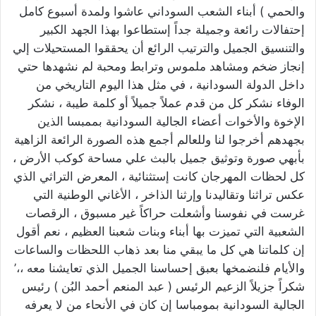
والحمي ) أبناء الشعب السوداني عاشوا ولمدة أسبوع كامل
إحتفالات رائعة وجميلة جداً إستطاعوا بهذا الجهد الكبير
والتنسيق الجميل والترتيب الرائع أن يحققوا المستحيلات إلي
إنجاز ضخم ومشاهد ملموس وترابط ومحبة لم نشهدها حتي
داخل الدولة السودانية ، في مثل هذا اليوم التاريخي من
الوفاء نشكر كل من قدم عملاً جميلاً أو كلمة طيبة ، نشكر
الإخوة والأخوات أعضاء الجالية السودانية بممبسا الذين
بجهدهم أخرجوا لنا وللعالم أجمع هذه الصورة الرائعة الزاهية
بأبهي صورة وتوثيق جميل بالبث علي مساحة كوكب الأرض ،
كل لحظات المهرجان كانت إستثنائية ، المعرض التراثي الذي
عكس تراثنا وتقاليدنا وإرثنا الذاخر ، الأغاني الوطنية التي
غرست في نفوسنا وأشعلت حراكاً غير مسبوق ، الرقصات
الشعبية التي تميزت بها أبناء وبنات شعبنا العظيم ، نعم أقول
إن كلماتنا هي كل ما يبقي منا بعد ذهاب اللحظات والساعات
والأيام فلنضمخها بعبق إحساسنا الجميل الذي تعايشنا معه ،،’
شكراً جزيلاً الزعيم الرئيس ( عبد المنعم أحمد البُن ) رئيس
الجالية السودانية بمومباسا إن كان في الأنحاء من لا يعرفه