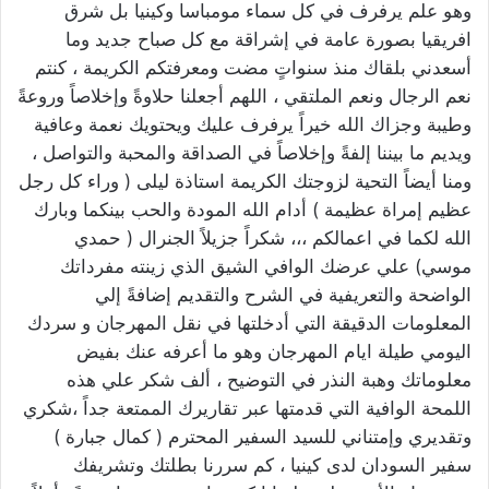
وهو علم يرفرف في كل سماء مومباسا وكينيا بل شرق
افريقيا بصورة عامة في إشراقة مع كل صباح جديد وما
أسعدني بلقاك منذ سنواتٍ مضت ومعرفتكم الكريمة ، كنتم
نعم الرجال ونعم الملتقي ، اللهم أجعلنا حلاوةً وإخلاصاً وروعةً
وطيبة وجزاك الله خيراً يرفرف عليك ويحتويك نعمة وعافية
ويديم ما بيننا إلفةً وإخلاصاً في الصداقة والمحبة والتواصل ،
ومنا أيضاً التحية لزوجتك الكريمة استاذة ليلى ( وراء كل رجل
عظيم إمراة عظيمة ) أدام الله المودة والحب بينكما وبارك
الله لكما في اعمالكم ،،، شكراً جزيلاً الجنرال ( حمدي
موسي) علي عرضك الوافي الشيق الذي زينته مفرداتك
الواضحة والتعريفية في الشرح والتقديم إضافةً إلي
المعلومات الدقيقة التي أدخلتها في نقل المهرجان و سردك
اليومي طيلة ايام المهرجان وهو ما أعرفه عنك بفيض
معلوماتك وهبة النذر في التوضيح ، ألف شكر علي هذه
اللمحة الوافية التي قدمتها عبر تقاريرك الممتعة جداً ،شكري
وتقديري وإمتناني للسيد السفير المحترم ( كمال جبارة )
سفير السودان لدى كينيا ، كم سررنا بطلتك وتشريفك