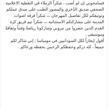
فسامحوني إن لم أصب ، شكراً الزملاء في التغطية الاعلامية
الصحفي صديق الدُخري والمصور الطيب على صدق عملكم
وتوثيقكم لكل تفاصيل المهرجان ،،، شكراً فرقة اصوات
المدينة على مشاركتكم الاستثنائية ،،، شكراً تيم فريق كرة
القدم الذين حضروا من نيروبي وشاركونا رياضةً وفنناً وثقافةً
وموسيقى .
أقول إيجازاً لكل السودانيين في مومباسا : إني شاكر لكم
جميعاً ، لله دركم وحفظكم الرحمن بحفظه ورعاكم .