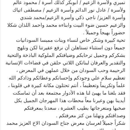
نميري ولأسرة الزعيم / ابوبكر كذلك أسرة / محمود عالم
ولأسرة / عادل نور الدائم وأسرة الزعيم / مصطفى اتياك
وأسرة العزيز/ ناجي ذكي وأسرة الزعيم/محمد شندي
والزعيم حسين ضوء البيت وابناءه محمد واحمد اللذان شكلا
حضوراً بهيجاً وجميلاً .
تحية كبيرة وشكر خاص لنساء وبنات ممبسا السودانيات
جميعاً دون استثناء تستاهلن أن نرفع عقيرتنا لكن ونلهج
بشكركم وجميل ترحابكم وضيافتكم الملوكية الباذخة والتحية
والتقدير والعرفان لبناتكن اللاتي حلقن في فضاءات الإنسانية
الرحيمة وحب السودان من خلال عملهن في المعرض ،
تعظيم سلام علي وجودكم وإحسانكم وعطائكم وذادكم الله
علماً وتكريماً وتعظيماً ، أنتم تحتلون مكانة كبيرة في قلوبنا ،
فقد بلغنا ما يهيئ لنا هذه الأدوار مجتمعة بعد أن تماسكت
أيدينا بهن وعبرنا معاً محطات هذا المهرجان الجميل بكل
صخبها ومنعرجاتها بطيب العشرة ، سعدنا بمعرفتكم
وصداقتكم ونهلنا من كنز معرفتكم .
شكراً جميلاً لعرسان معرض جناح السودان الاخ العزيز محمد