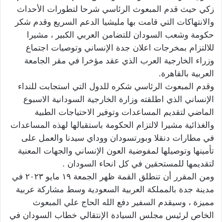
زكي حيث قدم المبعوث الرئاسي شرحا لتطورات الأحداث
والانتهاكات التي قامت بها مليشيا الدعم السريع وقدم شكر
حكومة وشعب السودان للتضامن العربي الكبير ، مشيرا
للالتزام بمخرجات اعلان جدة الإنساني وتوصيات اجتماع
وزراء الخارجية العرب الذي عقد مؤخرا في مقر الجامعة
العربية بالقاهرة.
وقدم المبعوث الرئاسي شكره للدول التي استجابت للنداء
الإنساني الذي اطلقته وزارة الخارجية السودانية الاسبوع
الماضي لتقديم المساعدات وتوفير الاحتياجات الطبية
والغذائية مشيرا لالتزام الحكومة باستقبالها لهذه المساعدات
في مطارات دنقلا وبورتسودان ووداي سيدنا والعمل على
تأمينها وتوصيلها لمفوضية العون الإنساني والجهات المعنية
لتقديمها للمستحقين في كل انحاء السودان .
ومن المقرر أن تنطلق القمة ظهر الجمعة ١٩ مايو ٢٠٢٣ في
مدينة جدة بالمملكة العربية السعودية وسط مشاركة عربية
مميزة ، وسيقدم السفير دفع الله الحاج علي المبعوث
الخاص لرئيس مجلس السيادة الإنتقالي خطاب السودان في