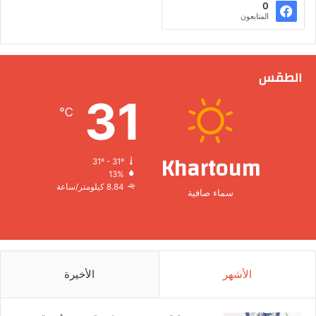
0
المتابعون
الطقس
31
℃
Khartoum
31º - 31º
13%
8.84 كيلومتر/ساعة
سماء صافية
الأشهر
الأخيرة