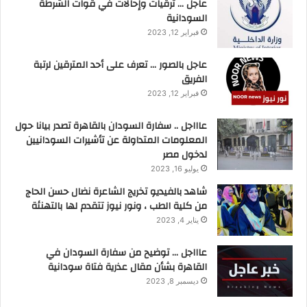
عاجل … ترقيات وإحالات في قوات الشرطة
السودانية
فبراير 12, 2023
عاجل بالصور … تعرف على أحد المترقين لرتبة
الفريق
فبراير 12, 2023
عاااجل .. سفارة السودان بالقاهرة تصدر بيانا حول
المعلومات المتداولة عن تأشيرات السودانيين
لدخول مصر
يوليو 16, 2023
شاهد بالفيديو تخريج الشاعرة نضال حسن الحاج
من كلية الطب ، ونور نيوز تتقدم لها بالتهنئة
يناير 4, 2023
عاااجل … توضيح من سفارة السودان في
القاهرة بشأن مقال عذرية فتاة سودانية
ديسمبر 8, 2023