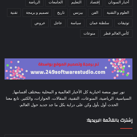
أخبار السودان
إقتصاد
التعليم
الجامعات
الرياضة
العلوم و التقنية
الفن
بيزنس
تاريخ
تصميم و برمجة
تقنية
توثيقات
سلطنة عمان
سياسة
عاجل
عروض
كأس العالم قطر
منوعات
نور نيوز منصة اخبارية كل الأخبار العالمية و المحلية بمختلف أقسامها,
السياسية، الرياضية، المنوعات، التقنية، المقالات، الحوارات، والكثير. تابع معنا
الحدث أول بأول وكن على دراية بكل ما جد جديد حول العالم.
إشترك بالقائمة البريدية:
أدخل