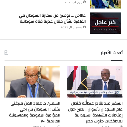
يناير 4, 2023
عاااجل … توضيح من سفارة السودان في
القاهرة بشأن مقال عذرية فتاة سودانية
ديسمبر 8, 2023
أحدث الأخبار
السفير عبدالقادر عبدالله قنصل
السفير/ د. عماد الدين ميرغني
عام السودان بأسوان ، يصرح حول
يكتب : السودان بين رحي
إمتحانات الشهادة السودانية
المؤامرة اليهودية والماسونية
لمحافظات جنوب مصر
العالمية ١-٢