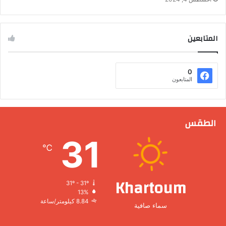
المتابعين
0
المتابعون
الطقس
31
℃
Khartoum
31º - 31º
13%
8.84 كيلومتر/ساعة
سماء صافية