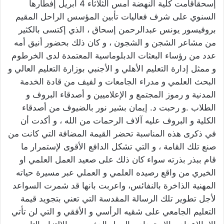
إسحقاقامت كلية النهضة أمس الثلاثاء 4 أبريل إفطارها
السنوي على شرف فعاليات تأبين المؤسس الراحل المقيم
بروفيسور يونس عبدالرحمن إسحاق ، الذي إكتسى بالكثير
من مشاعر الشجن و الشجون ، و كان ذلك بحضور أنيق أمه
عدد من رؤساء البعثات الدبلوماسية المعتمدة لدى الخرطوم
و ممثل إدارة التعليم الأهلي و الأجنبي بوزارة التعليم العالي و
البحث العلمي و مدراء الجامعات و لفيف من قادة الخدمة
المدنية و رموز المجتمع و الإعلاميين و أصدقاء البروف و
الطلاب .و رحبت د. إيمان بشير نور بالضيوف من أصدقاء
الكلية و البروف عليه آلاف الرحمات من الله ، و أكدت أن
في ذكرى هذه المناسبة تحضر القيمة المضافة التي كانت من
صنع تلك القامة ، و التي تشكل الدافع الأقوى لإستمرار ما
قام ببذر بذرته سواء كان ذلك على صعيد العمل العلمي او
الخيري من واقع رصيده العلمي و العملي عبر مسيرة حياته
المهنية الذاخرة بالنفائس، واعربت بانها قد شمرت السواعد
لأجل تطوير تلك الرسالة المقدسة التي تعني بتجويد قيمة
التعليم الجامعي على شقيه الرأسي و الأفقي و التي لن تأتي