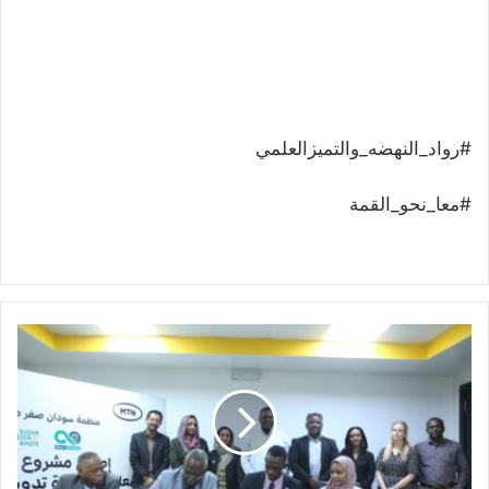
#رواد_النهضه_والتميزالعلمي
#معا_نحو_القمة