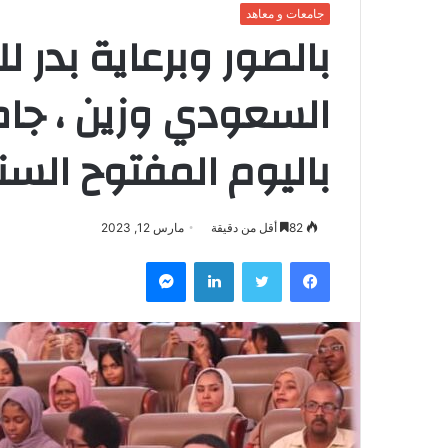
جامعات و معاهد
بالصور وبرعاية بدر ل
السعودي وزين ، جا
باليوم المفتوح الس
82
أقل من دقيقة
مارس 12, 2023
فيسبوك
تويتر
لينكدإن
ماسنجر