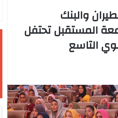
لطيران والبنك
معة المستقبل تحتفل
نوي التاسع