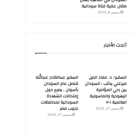
السودان في القاهرة بشأن
مقال عذرية فتاة سودانية
ديسمبر 8, 2023
أحدث الأخبار
السفير/ د. عماد الدين
السفير عبدالقادر عبدالله
ميرغني يكتب : السودان
قنصل عام السودان
بين رحي المؤامرة
بأسوان ، يصرح حول
اليهودية والماسونية
إمتحانات الشهادة
العالمية ١-٢
السودانية لمحافظات
جنوب مصر
ديسمبر 27, 2024
ديسمبر 27, 2024