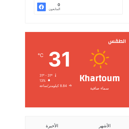
0
المتابعون
الطقس
31
℃
Khartoum
31º - 31º
13%
8.84 كيلومتر/ساعة
سماء صافية
الأشهر
الأخيرة