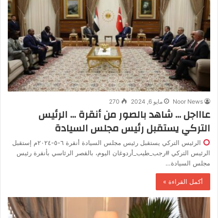
Noor News
مايو 6, 2024
270
عاااجل … شاهد بالصور من أنقرة … الرئيس
التركي يستقبل رئيس مجلس السيادة
الرئيس التركي يستقبل رئيس مجلس السيادة أنقرة ٦-٥-٢٠٢٤م إستقبل
الرئيس التركي #رجب_طيب_أردوغان اليوم، بالقصر الرئاسي بأنقرة رئيس
مجلس السيادة…
أكمل القراءة »