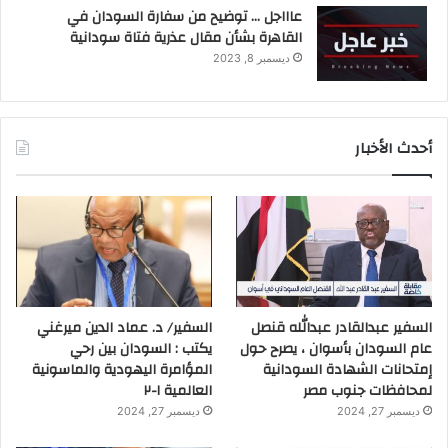
عاااجل … توضيح من سفارة السودان في
القاهرة بشأن مقال عذرية فتاة سودانية
ديسمبر 8, 2023
أحدث الأخبار
السفير عبدالقادر عبدالله قنصل
السفير/ د. عماد الدين ميرغني
عام السودان بأسوان ، يصرح حول
يكتب : السودان بين رحي
إمتحانات الشهادة السودانية
المؤامرة اليهودية والماسونية
لمحافظات جنوب مصر
العالمية ١-٢
ديسمبر 27, 2024
ديسمبر 27, 2024