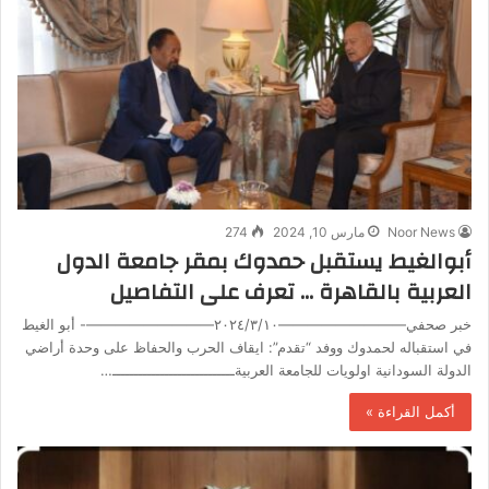
Noor News
مارس 10, 2024
274
أبوالغيط يستقبل حمدوك بمقر جامعة الدول
العربية بالقاهرة … تعرف على التفاصيل
خبر صحفي—————————٢٠٢٤/٣/١٠—————————-‎ أبو الغيط
في استقباله لحمدوك ووفد “تقدم”: ايقاف الحرب والحفاظ على وحدة أراضي
الدولة السودانية اولويات للجامعة العربيةــــــــــــــــــــــــــــ…
أكمل القراءة »