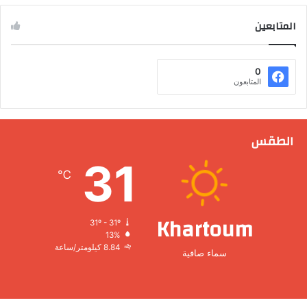
المتابعين
0
المتابعون
الطقس
31
℃
Khartoum
31º - 31º
13%
8.84 كيلومتر/ساعة
سماء صافية