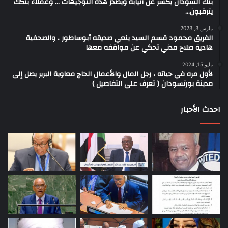
بنك السودان يكشر عن أنيابه ويصدر هذه التوجيهات … وعملاء بنكك
يترقبون…
مارس 3, 2023
الفريق محمود قسم السيد ينعي صديقه أبوساطور ، والصحفية
هادية صلاح مدني تحكي عن مواقفه معها
مايو 15, 2024
لأول مره في حياته ، رجل المال والأعمال الحاج معاوية البرير يصل إلى
مدينة بورتسودان ( تعرف على التفاصيل )
احدث الأحبار