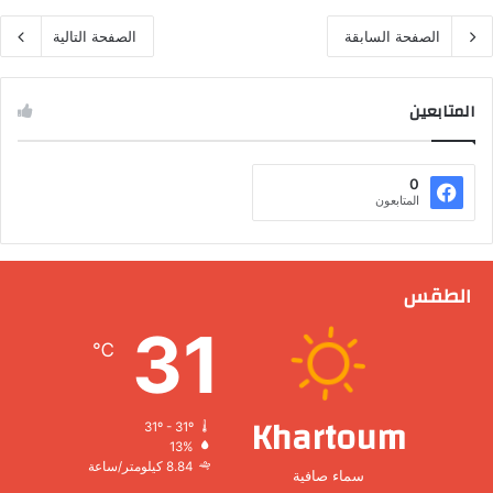
الصفحة السابقة
الصفحة التالية
المتابعين
0
المتابعون
الطقس
31
℃
Khartoum
31º - 31º
13%
8.84 كيلومتر/ساعة
سماء صافية