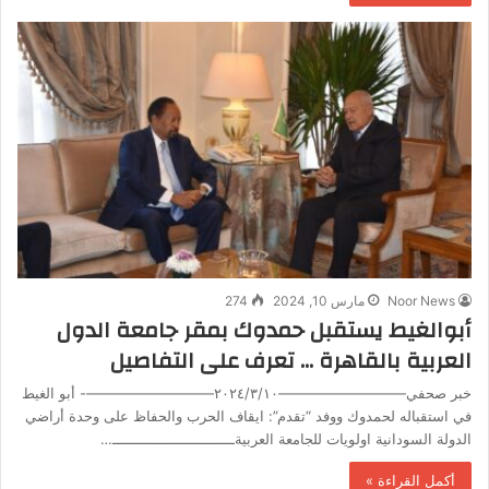
Noor News
مارس 10, 2024
274
أبوالغيط يستقبل حمدوك بمقر جامعة الدول
العربية بالقاهرة … تعرف على التفاصيل
خبر صحفي—————————٢٠٢٤/٣/١٠—————————-‎ أبو الغيط
في استقباله لحمدوك ووفد “تقدم”: ايقاف الحرب والحفاظ على وحدة أراضي
الدولة السودانية اولويات للجامعة العربيةــــــــــــــــــــــــــــ…
أكمل القراءة »