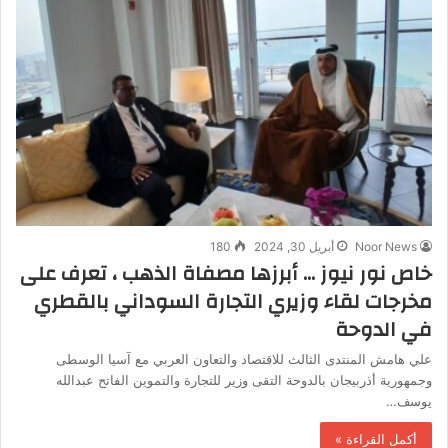
Noor News
أبريل 30, 2024
180
خاص نور نيوز … أبرزها مصفاة الذهب ، تعرف على
مخرجات لقاء وزيري التجارة السوداني بالقطري
في الدوحة
علي هامش المنتدى الثالث للاقتصاد والتعاون العربي مع آسيا الوسطى
وجمهورية أذربيجان بالدوحة التقى وزير للتجارة والتموين الفاتح عبدالله
يوسف…
أكمل القراءة »