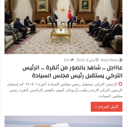
Noor News
مايو 6, 2024
270
عاااجل … شاهد بالصور من أنقرة … الرئيس
التركي يستقبل رئيس مجلس السيادة
الرئيس التركي يستقبل رئيس مجلس السيادة أنقرة ٦-٥-٢٠٢٤م إستقبل
الرئيس التركي #رجب_طيب_أردوغان اليوم، بالقصر الرئاسي بأنقرة رئيس
مجلس السيادة…
أكمل القراءة »