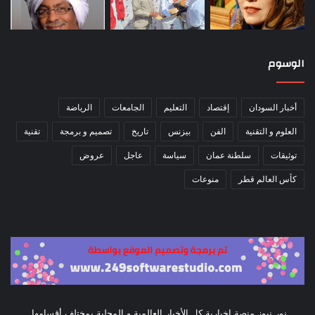
الوسوم
أخبار السودان
إقتصاد
التعليم
الجامعات
الرياضة
العلوم و التقنية
الفن
بيزنس
تاريخ
تصميم و برمجة
تقنية
توثيقات
سلطنة عمان
سياسة
عاجل
عروض
كأس العالم قطر
منوعات
نور نيوز منصة اخبارية كل الأخبار العالمية و المحلية بمختلف أقسامها,