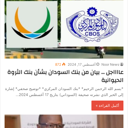
Noor News
أغسطس 17, 2024
872
عااااجل … بيان من بنك السودان بشأن بنك الثروة
الحيوانية
*بسم الله الرحمن الرحيم* *بنك السودان المركزي* *توضيح صحفي* إشارة
إلى الخبر الذي نشرته صحيفة (السوداني) بتاريخ 17 أغسطس 2024…
أكمل القراءة »