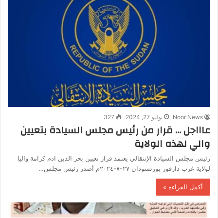
Noor News
يوليو 27, 2024
327
عاااجل … قرار من رئيس مجلس السيادة بتعيين
والي لهذه الولاية
رئيس مجلس السيادة الإنتقالي يعتمد قرار تعيين بحر الدين آدم كرامة واليا
لولاية غرب دارفور بورتسودان ٢٧-٧-٢٠٢٤م أصدر رئيس مجلس…
أكمل القراءة »