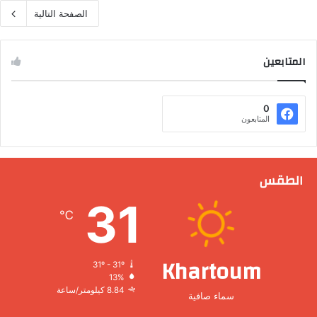
الصفحة التالية
المتابعين
0
المتابعون
الطقس
31
℃
Khartoum
31º - 31º
13%
8.84 كيلومتر/ساعة
سماء صافية