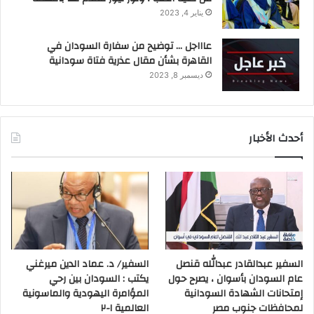
يناير 4, 2023
عاااجل … توضيح من سفارة السودان في
القاهرة بشأن مقال عذرية فتاة سودانية
ديسمبر 8, 2023
أحدث الأخبار
السفير عبدالقادر عبدالله قنصل
السفير/ د. عماد الدين ميرغني
عام السودان بأسوان ، يصرح حول
يكتب : السودان بين رحي
إمتحانات الشهادة السودانية
المؤامرة اليهودية والماسونية
لمحافظات جنوب مصر
العالمية ١-٢