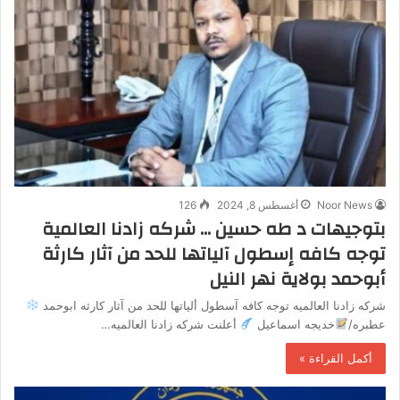
Noor News
أغسطس 8, 2024
126
بتوجيهات د طه حسين … شركه زادنا العالمية
توجه كافه إسطول آلياتها للحد من آثار كارثة
أبوحمد بولاية نهر النيل
شركه زادنا العالميه توجه كافه آسطول ألياتها للحد من آثار كارثه ابوحمد
عطبره/
خديجه اسماعيل
أعلنت شركه زادنا العالميه…
أكمل القراءة »